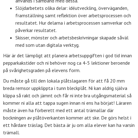
används i samband med dessa.
Slöjdarbetets olika delar: idéutveckling, överväganden,
framställning samt reflektion över arbetsprocessen och
resultatet. Hur delarna i arbetsprocessen samverkar och
påverkar resultatet.
Skisser, mönster och arbetsbeskrivningar skapade såväl
med som utan digitala verktyg.
Här är det lämpligt att planera arbetsuppgiften i god tid innan
pepparkakstider och ni behöver nog ca 4-5 lektioner beroende
på svårighetsgraden på elevens form.
Du måste gå till den lokala plåtslagaren för att få 20 mm
breda remsor uppklippta i tunn bleckplåt. Ni kan aldrig själva
klippa så rakt och jämnt och får ni inte bra utgångsmaterial så
kommer ni alla att tappa sugen innan ni ens ha börjat! Läraren
måste även ha förberett med ett antal trämallar där
bockningen av plåtöverkanten kommer att ske. De görs helst i
ett hårdare träslag. Det bästa är ju om alla elever kan ha varsin
trämall.