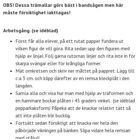
OBS! Dessa trämallar görs bäst i bandsågen men här
måste försiktighet iakttagas!
Arbetsgång. (se idéblad)
Först får alla elever, på ett rutat papper fundera ut
vilken figur de vill göra. Rita sedan upp den figuren med
hjälp av linjal. Följ gärna rutornas linjer och rita inte in för
skarpa svängar eller för krångliga former.
Mät omkretsen och skriv ner måttet på pappret. Lägg till
c:a 3 cm. och klipp därefter av en remsa bleckplåt i den
längden.
Samla alla och visa hur man med hjälp av träformen och
en hammare bockar plåten i 45 graders vinkel. (se idéblad
pepparkaksform
)
Påpeka att de knackar relativt tätt så
att inte plåten blir bucklig.
Fortsätt sedan försiktigt att knacka ner hela den
påbörjade vikningen på bänken. Slipa vidare hela remsan
med stålull.