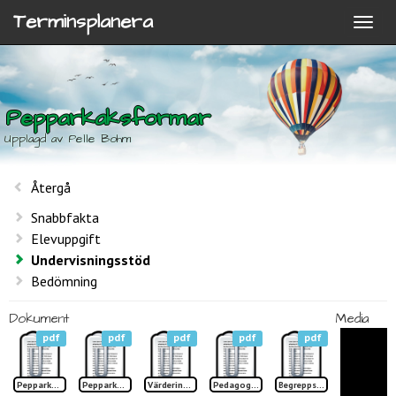
Terminsplanera
Pepparkaksformar
Upplagd av Pelle Bohm
Återgå
Snabbfakta
Elevuppgift
Undervisningsstöd
Bedömning
Dokument
Media
pdf
pdf
pdf
pdf
pdf
Pepparkaksformar Idéblad sid 1
Pepparkaksformar Idéblad sid 2
Värdering Pepparkaksformar
Pedagogiska hjälpmedel P-formar
Begreppslista Pepparkaksformar TP