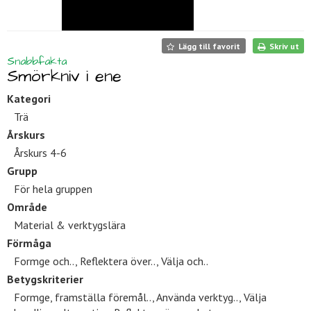
Lägg till favorit
Skriv ut
Snabbfakta
Smörkniv i ene
Kategori
Trä
Årskurs
Årskurs 4-6
Grupp
För hela gruppen
Område
Material & verktygslära
Förmåga
Formge och.., Reflektera över.., Välja och..
Betygskriterier
Formge, framställa föremål.., Använda verktyg.., Välja