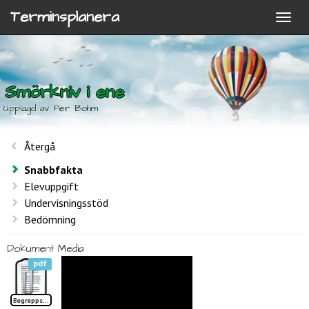
Terminsplanera
Smörkniv i ene
Upplagd av Per Bohm
Återgå
Snabbfakta
Elevuppgift
Undervisningsstöd
Bedömning
Dokument
Media
pdf
Begreppslista Smörkniv i ene