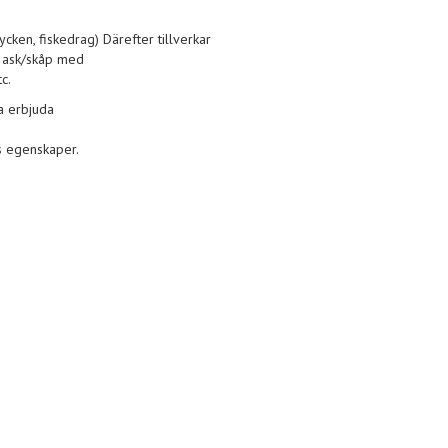
ycken, fiskedrag) Därefter tillverkar
en ask/skåp med
c.
a erbjuda
s egenskaper.