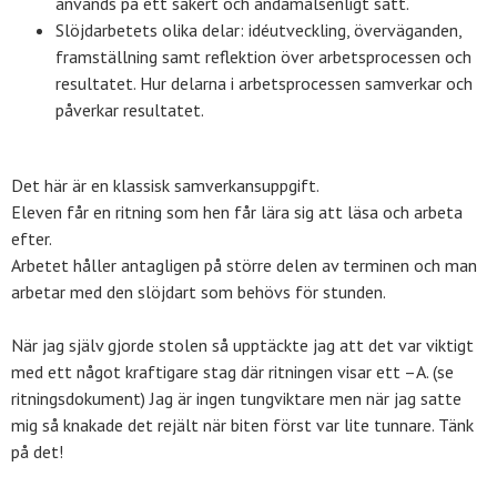
används på ett säkert och ändamålsenligt sätt.
Slöjdarbetets olika delar: idéutveckling, överväganden,
framställning samt ref­lektion över arbetsprocessen och
resultatet. Hur delarna i arbets­processen samverkar och
påverkar resultatet.
Det här är en klassisk samverkansuppgift.
Eleven får en ritning som hen får lära sig att läsa och arbeta
efter.
Arbetet håller antagligen på större delen av terminen och man
arbetar med den slöjdart som behövs för stunden.
När jag själv gjorde stolen så upptäckte jag att det var viktigt
med ett något kraftigare stag där ritningen visar ett –A. (se
ritningsdokument) Jag är ingen tungviktare men när jag satte
mig så knakade det rejält när biten först var lite tunnare. Tänk
på det!