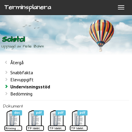
Terminsplanera
Solstol
Upplagd av Pelle Bohm
Återgå
Snabbfakta
Elevuppgift
Undervisningsstöd
Bedömning
Dokument
doc
pdf
pdf
pdf
Ritning Solstol
TP Idéblad sid 1 Solstol
TP Idéblad sid 2 Solstol
TP Idéblad sid 3 Solstol