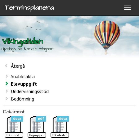
Terminsplanera
Vikingatiden
Upplagd av Karolin Wagner
Återgå
Snabbfakta
Elevuppgift
Undervisningsstöd
Bedömning
Dokument
docx
pdf
docx
TX runalfabet
Begreppslista Vikingatiden TP
TX elevbok vikingar