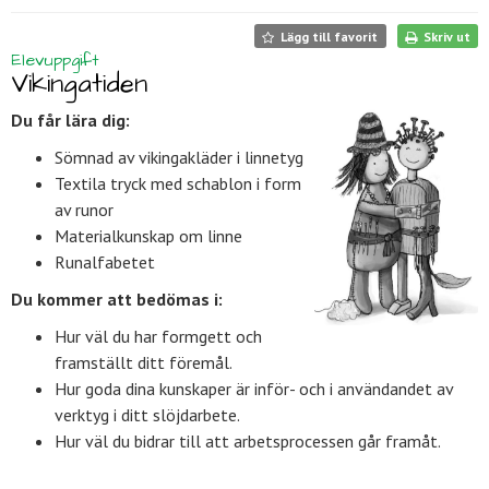
Lägg till favorit
Skriv ut
Elevuppgift
Vikingatiden
Du får lära dig:
Sömnad av vikingakläder i linnetyg
Textila tryck med schablon i form
av runor
Materialkunskap om linne
Runalfabetet
Du kommer att bedömas i:
Hur väl du har formgett och
framställt ditt föremål.
Hur goda dina kunskaper är inför- och i användandet av
verktyg i ditt slöjdarbete.
Hur väl du bidrar till att arbetsprocessen går framåt.