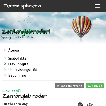
Terminsplanera
Zentanglebroderi
Upplagd av Pelle Bohm
Återgå
Snabbfakta
Elevuppgift
Undervisningsstöd
Bedömning
Lägg till favorit
Skriv ut
Elevuppgift
Zentanglebroderi
Du får lära dig: