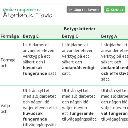
Bedömningsmatris:
Lägg till favorit
Skriv ut
Återbruk Tavla
Betygskriterier
Förmåga
Betyg E
Betyg C
Betyg A
I slöjdarbetet
I slöjdarbetet
I slöjdarbetet
använder eleven
använder eleven
använder ele
verktyg på ett
verktyg på ett
verktyg på et
Formge
säkert och i
säkert och
säkert och
och..
huvudsak
ändamålsenligt
ändamålsenl
fungerande
sätt
sätt.
och effektiv
sätt.
Utifrån syftet
Utifrån syftet
Utifrån syfte
med slöjdarbetet
med slöjdarbetet
med slöjdarb
och någon idé
och någon idé
och någon idé
Välja
väljer eleven ett
i
väljer eleven
väljer eleven 
och..
huvudsak
ett
fungerande
väl fungera
fungerande
tillvägagångssätt.
tillvägagångs
tillvägagångssätt.