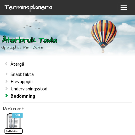
Terminsplanera
Återbruk Tavla
Upplagd av Per Bohm
Återgå
Snabbfakta
Elevuppgift
Undervisningsstöd
Bedömning
Dokument
pdf
Reflektion Återbruk Tavla