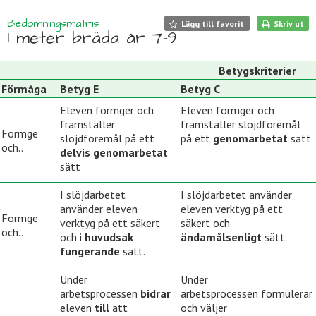
Bedömningsmatris:
Lägg till favorit
Skriv ut
1 meter bräda år 7-9
Betygskriterier
Förmåga
Betyg E
Betyg C
Eleven formger och
Eleven formger och
framställer
framställer slöjdföremål
Formge
slöjdföremål på ett
på ett
genomarbetat
sätt
och..
delvis genomarbetat
sätt
I slöjdarbetet
I slöjdarbetet använder
använder eleven
eleven verktyg på ett
Formge
verktyg på ett säkert
säkert och
och..
och i
huvudsak
ändamålsenligt
sätt.
fungerande
sätt.
Under
Under
arbetsprocessen
bidrar
arbetsprocessen formulerar
eleven
till
att
och väljer