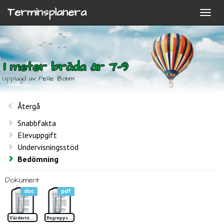
Terminsplanera
1 meter bräda år 7-9
Upplagd av Pelle Bohm
Återgå
Snabbfakta
Elevuppgift
Undervisningsstöd
Bedömning
Dokument
doc
pdf
Värdering 1 m. bräda 7-9
Begreppslista 1 meter bräda TP