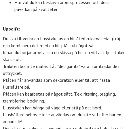
Hur väl du kan beskriva arbetsprocessen och dess
påverkan på kvaliteten.
Uppgift:
Du ska tillverka en ljusstake av en bit återbruksmaterial (trä)
och kombinera det med en bit plåt på något sätt.
Innan du börjar arbeta ska du skissa på hur du vill att ljusstaken
ska se ut.
Träbiten bör inte målas. Låt "det gamla" vara framträdande i
uttrycket.
Plåten får användas som dekoration eller till att fästa
ljushållare på.
Plåten kan bearbetas på något sätt. T.ex. ritsning, prägling,
tremblering, bockning.
Ljusstaken kan hänga på vägg eller stå på ett bord.
Ljushållare behöver inte användas om du inte vill eller har en
annan idé!
Den ska vara säker att använda, vara välgjord och helst ha ett