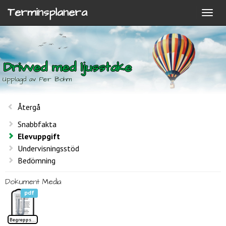
Terminsplanera
Drivved med ljusstake
Upplagd av Per Bohm
Återgå
Snabbfakta
Elevuppgift
Undervisningsstöd
Bedömning
Dokument
Media
pdf
Begreppslista Drivved med ljusstake