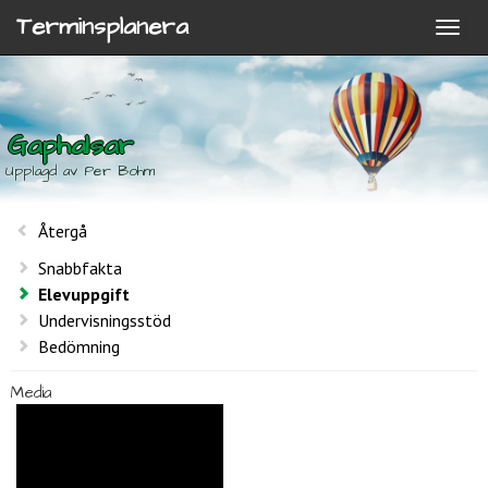
Terminsplanera
Gaphalsar
Upplagd av Per Bohm
Återgå
Snabbfakta
Elevuppgift
Undervisningsstöd
Bedömning
Media