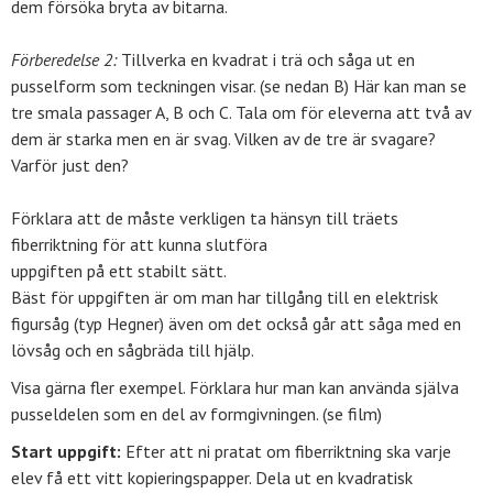
dem försöka bryta av bitarna.
Förberedelse 2:
Tillverka en kvadrat i trä och såga ut en
pusselform som teckningen visar. (se nedan B) Här kan man se
tre smala passager A, B och C. Tala om för eleverna att två av
dem är starka men en är svag. Vilken av de tre är svagare?
Varför just den?
Förklara att de måste verkligen ta hänsyn till träets
fiberriktning för att kunna slutföra
uppgiften på ett stabilt sätt.
Bäst för uppgiften är om man har tillgång till en elektrisk
figursåg (typ Hegner) även om det också går att såga med en
lövsåg och en sågbräda till hjälp.
Visa gärna fler exempel. Förklara hur man kan använda själva
pusseldelen som en del av formgivningen. (se film)
Start uppgift:
Efter att ni pratat om fiberriktning ska varje
elev få ett vitt kopieringspapper. Dela ut en kvadratisk