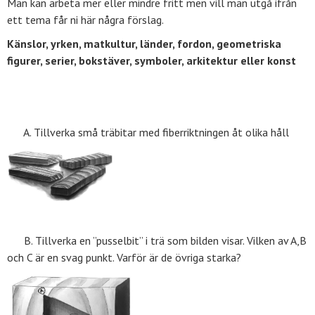
Man kan arbeta mer eller mindre fritt men vill man utgå ifrån
ett tema får ni här några förslag.
Känslor, yrken, matkultur, länder, fordon, geometriska
figurer, serier, bokstäver, symboler, arkitektur eller konst
A. Tillverka små träbitar med fiberriktningen åt olika håll
B. Tillverka en ”pusselbit” i trä som bilden visar. Vilken av A,B
och C är en svag punkt. Varför är de övriga starka?