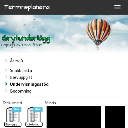
Terminsplanera
Grytunderlägg
Upplagd av Pelle Bohm
Återgå
Snabbfakta
Elevuppgift
Undervisningsstöd
Bedömning
Dokument
Media
doc
doc
Elevuppgifter Fiberriktning
Värdering Grytunderlägg