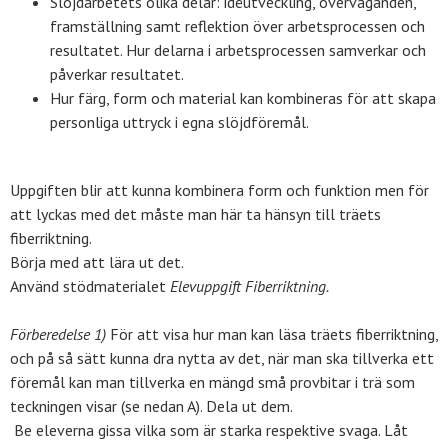
Slöjdarbetets olika delar: idéutveckling, överväganden,
framställning samt ref­lektion över arbetsprocessen och
resultatet. Hur delarna i arbets­processen samverkar och
påverkar resultatet.
Hur färg, form och material kan kombineras för att skapa
personliga uttryck i egna slöjdföremål.
Uppgiften blir att kunna kombinera form och funktion men för
att lyckas med det måste man här ta hänsyn till träets
fiberriktning.
Börja med att lära ut det.
Använd stödmaterialet
Elevuppgift Fiberriktning.
Förberedelse 1)
För att visa hur man kan läsa träets fiberriktning,
och på så sätt kunna dra nytta av det, när man ska tillverka ett
föremål kan man tillverka en mängd små provbitar i trä som
teckningen visar (se nedan A). Dela ut dem.
Be eleverna gissa vilka som är starka respektive svaga. Låt