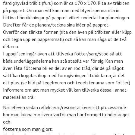
färdighyvlad träbit (furu) som är ca 170 x 170. Rita av träbiten
på pappret. Om man vill kan man med blyertspenna rita in
fiktiva fiberriktningar på pappret vilket underlättar planeringen.
Därefter får de planera/teckna sina idéer på pappret.
Överför den tänkta formen (rita den även på träbiten eller klipp
och tejpa upp en pappersmall) och så kan man såga ut de två
delarna.
I uppgiften ingår även att tillverka fötter/sarg/stöd så att
båda underläggsdelarna kan stå stabilt var för sig. Kan man
även låta fötterna bli en del av en röd tråd, där de på något
sätt kan kopplas ihop med formgivningen i trädelarna, är det
ett plus. (se bild på tegelmuren och tegelstenarna som fötter.)
Informera om att man mycket väl kan tillverka dessa i annat
material än trä.
När eleven sedan reflekterar/resonerar över sitt processande
bör man kunna motivera varför man har formgett underlägget
och
fötterna som man gjort.