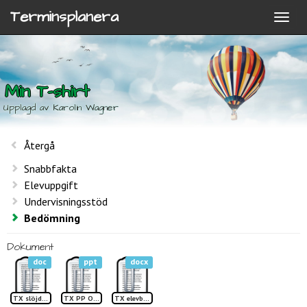
Terminsplanera
Min T-shirt
Upplagd av Karolin Wagner
Återgå
Snabbfakta
Elevuppgift
Undervisningsstöd
Bedömning
Dokument
doc
ppt
docx
TX slöjdrappot min T-shirt
TX PP Olika symboler
TX elevbok Min T-shirt