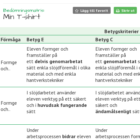
Bedömningsmatris:
Lägg till favorit
Skriv ut
Min T-shirt
Betygskriterier
Förmåga
Betyg E
Betyg C
Eleven formger och
Eleven formger och
framställer på
framställer på
ett
delvis genomarbetat
ett
genomarbetat
Formge
sätt enkla slöjdföremål i olika
enkla slöjdföremål i 
och..
material och med enkla
material och med en
hantverkstekniker
hantverkstekniker
I slöjdarbetet använder
I slöjdarbetet använ
eleven verktyg på ett säkert
eleven verktyg på et
Formge
och i
huvudsak fungerande
säkert och
och..
sätt
ändamålsenligt
sät
Under
Under
arbetsprocessen
bidrar
eleven
arbetsprocessen for