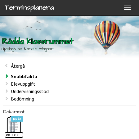
Terminsplanera
Rädda klassrummet
Upplagd av Karolin Wagner
Återgå
Snabbfakta
Elevuppgift
Undervisningsstöd
Bedömning
Dokument
pptx
PP TX Rädda klassrummet1