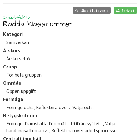
Lägg till favorit
Skriv ut
Snabbfakta
Rädda klassrummet
Kategori
Samverkan
Årskurs
Årskurs 4-6
Grupp
För hela gruppen
Område
Öppen uppgift
Förmåga
Formge och.., Reflektera över.., Välja och..
Betygskriterier
Formge, framställa föremål.., Utifrån syftet.., Välja
handlingsalternativ.., Reflektera över arbetsprocesser
Centralt innehåll