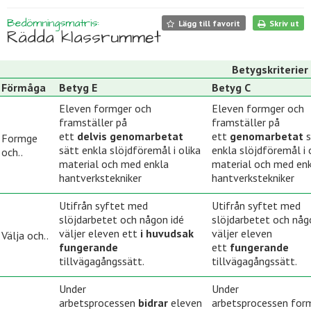
Bedömningsmatris:
Lägg till favorit
Skriv ut
Rädda klassrummet
Betygskriterier
Förmåga
Betyg E
Betyg C
Eleven formger och
Eleven formger och
framställer på
framställer på
ett
delvis genomarbetat
ett
genomarbetat
Formge
sätt enkla slöjdföremål i olika
enkla slöjdföremål i 
och..
material och med enkla
material och med en
hantverkstekniker
hantverkstekniker
Utifrån syftet med
Utifrån syftet med
slöjdarbetet och någon idé
slöjdarbetet och någ
väljer eleven ett
i huvudsak
väljer eleven
Välja och..
fungerande
ett
fungerande
tillvägagångssätt.
tillvägagångssätt.
Under
Under
arbetsprocessen
bidrar
eleven
arbetsprocessen for