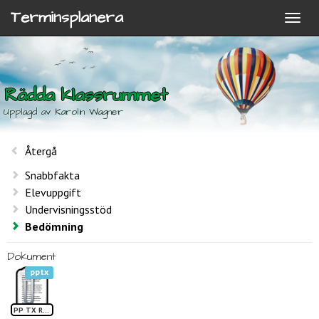
Terminsplanera
Rädda klassrummet
Upplagd av Karolin Wagner
Återgå
Snabbfakta
Elevuppgift
Undervisningsstöd
Bedömning
Dokument
pptx
PP TX Rädda klassrummet1