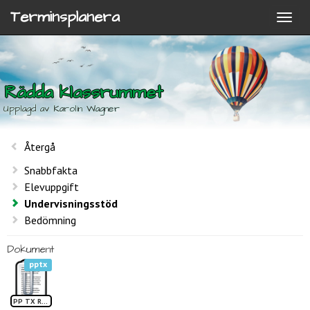
Terminsplanera
Rädda klassrummet
Upplagd av Karolin Wagner
Återgå
Snabbfakta
Elevuppgift
Undervisningsstöd
Bedömning
Dokument
pptx
PP TX Rädda klassrummet1