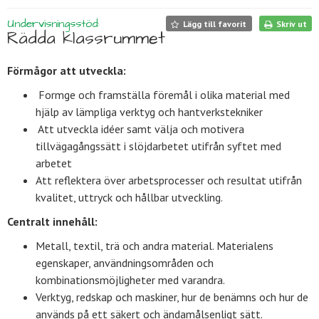
Undervisningsstöd:
Lägg till favorit
Skriv ut
Rädda klassrummet
Förmågor att utveckla:
Formge och framställa föremål i olika material med
hjälp av lämpliga verktyg och hantverkstekniker
Att utveckla idéer samt välja och motivera
tillvägagångssätt i slöjdarbetet utifrån syftet med
arbetet
Att reflektera över arbetsprocesser och resultat utifrån
kvalitet, uttryck och hållbar utveckling.
Centralt innehåll:
Metall, textil, trä och andra material. Materialens
egenskaper, an­vänd­nings­områden och
kombinationsmöjligheter med varandra.
Verktyg, redskap och maskiner, hur de benämns och hur de
används på ett säkert och ändamålsenligt sätt.