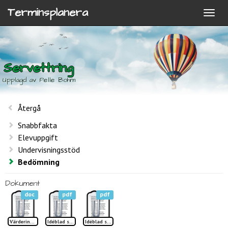
Terminsplanera
Servettring
Upplagd av Pelle Bohm
Återgå
Snabbfakta
Elevuppgift
Undervisningsstöd
Bedömning
Dokument
doc
pdf
pdf
Värdering Servettring
Idéblad servettring metall 2
Idéblad servettring metall 1