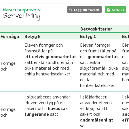
Bedömningsmatris:
Lägg till favorit
Skriv ut
Servettring
Betygskriterier
Förmåga
Betyg E
Betyg C
Bet
Eleven formger och
Eleven formger
Ele
framställer på
och framställer på
fra
ett
delvis genomarbetat
ett
genomarbetat
ett
sätt enkla slöjdföremål i
sätt enkla
sät
Formge
olika material och med
slöjdföremål i olika
slö
och..
enkla hantverkstekniker
material och med
mat
enkla
han
hantverkstekniker
I slöjdarbetet använder
I slöjdarbetet
I s
eleven verktyg på ett
använder eleven
ele
säkert och i
huvudsak
verktyg på ett
säk
Formge
fungerande
sätt
säkert och
änd
och..
ändamålsenligt
eff
sätt.