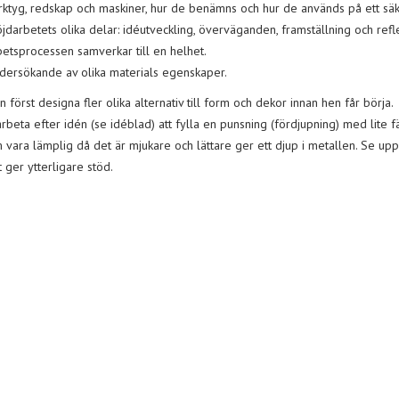
rktyg, redskap och maskiner, hur de benämns och hur de används på ett säk
öjdarbetets olika delar: idéutveckling, överväganden, framställning och ref­
betsprocessen samverkar till en helhet.
dersökande av olika materials egenskaper.
n först designa fler olika alternativ till form och dekor innan hen får börja.
arbeta efter idén (se idéblad) att fylla en punsning (fördjupning) med lite f
 vara lämplig då det är mjukare och lättare ger ett djup i metallen. Se u
 ger ytterligare stöd.