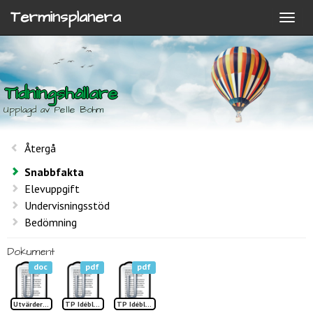
Terminsplanera
Tidningshållare
Upplagd av Pelle Bohm
Återgå
Snabbfakta
Elevuppgift
Undervisningsstöd
Bedömning
Dokument
doc
pdf
pdf
Utvärdering Tidningshållare
TP Idéblad sid 1 Tidningshållare
TP Idéblad sid 2 Tidningshållare