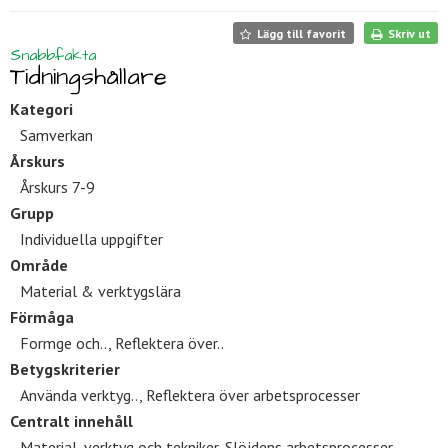
Lägg till favorit
Skriv ut
Snabbfakta
Tidningshållare
Kategori
Samverkan
Årskurs
Årskurs 7-9
Grupp
Individuella uppgifter
Område
Material & verktygslära
Förmåga
Formge och.., Reflektera över..
Betygskriterier
Använda verktyg.., Reflektera över arbetsprocesser
Centralt innehåll
Material, verktyg och tekniker, Slöjdens arbetsprocesser