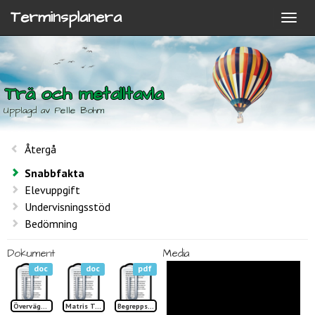
Terminsplanera
Trä och metalltavla
Upplagd av Pelle Bohm
Återgå
Snabbfakta
Elevuppgift
Undervisningsstöd
Bedömning
Dokument
Media
doc
doc
pdf
Överväganden Trä och metalltavla
Matris Trä metalltavla
Begreppslista Trä och metalltavla TP