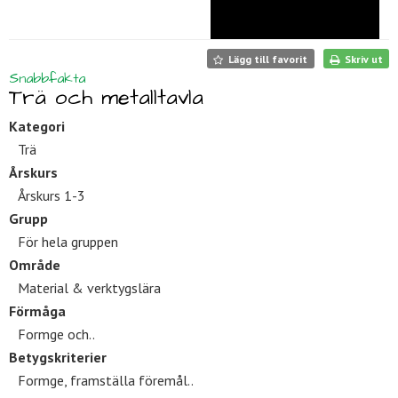
Lägg till favorit
Skriv ut
Snabbfakta
Trä och metalltavla
Kategori
Trä
Årskurs
Årskurs 1-3
Grupp
För hela gruppen
Område
Material & verktygslära
Förmåga
Formge och..
Betygskriterier
Formge, framställa föremål..